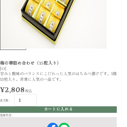
梅の華詰め合わせ（15粒入り）
[53]
甘みと酸味のバランスにこだわった人気のはちみつ漬けです。1箱
15粒入り。非常に人気の一品です。
¥2,808
税込
注文数：
カートに入れる
在庫状況 :