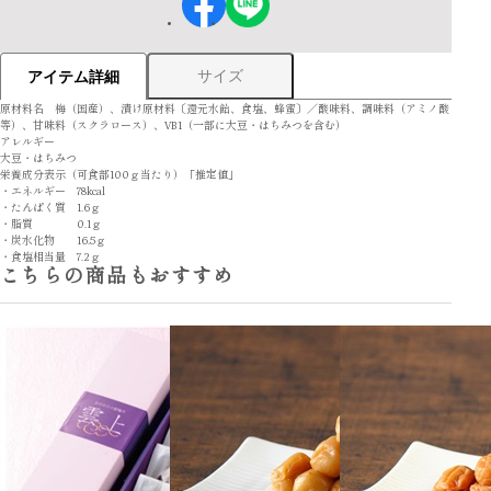
サイズ
アイテム詳細
原材料名 梅（国産）、漬け原材料〔還元水飴、食塩、蜂蜜〕／酸味料、調味料（アミノ酸
等）、甘味料（スクラロース）、VB1（一部に大豆・はちみつを含む）
アレルギー
大豆・はちみつ
栄養成分表示（可食部100ｇ当たり）「推定値」
・エネルギー 78kcal
・たんぱく質 1.6ｇ
・脂質 0.1ｇ
・炭水化物 16.5ｇ
・食塩相当量 7.2ｇ
こちらの商品もおすすめ