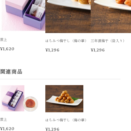
雲上
はちみつ梅干し（梅の華）
三年漬梅干（袋入り）
¥1,620
¥1,296
¥1,296
関連商品
雲上
はちみつ梅干し（梅の華）
¥1,620
¥1,296