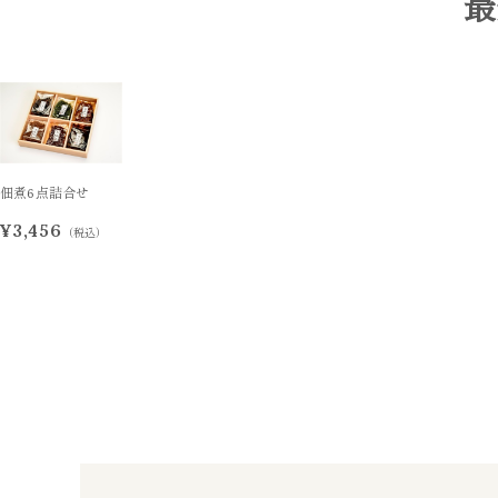
最
佃煮6点詰合せ
¥3,456
（税込）