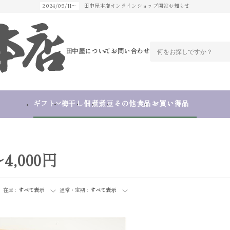
2024/09/11～
田中屋本店オンラインショップ開設お知らせ
田中屋について
お問い合わせ
ギフト
梅干し
佃煮
煮豆
その他食品
お買い得品
～4,000円
在庫：
すべて表示
通常・定期：
すべて表示