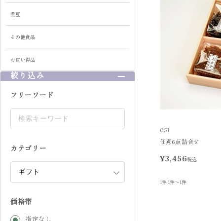
煮豆
その他食品
お買い得品
絞り込み
フリーワード
051
佃煮6点詰合せ
カテゴリー
¥3,456
税込
1件
1件～1件
価格帯
指定なし