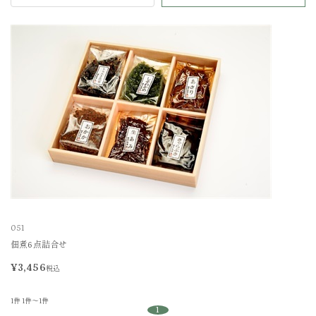
051
佃煮6点詰合せ
¥3,456
税込
1件
1件～1件
1