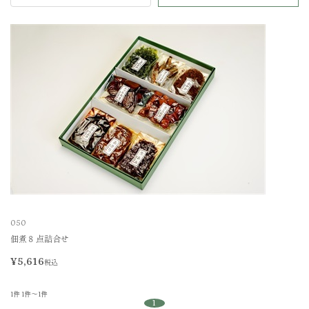
050
佃煮８点詰合せ
¥5,616
税込
1件
1件～1件
1