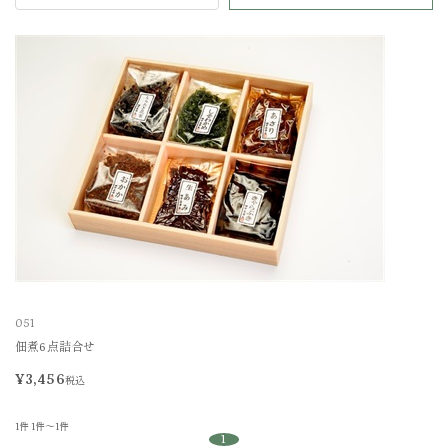
051
佃煮6点詰合せ
¥3,456
税込
1件
1件～1件
1