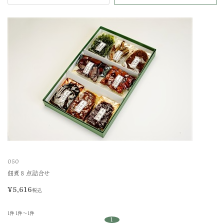
050
佃煮８点詰合せ
¥5,616
税込
1件
1件～1件
1